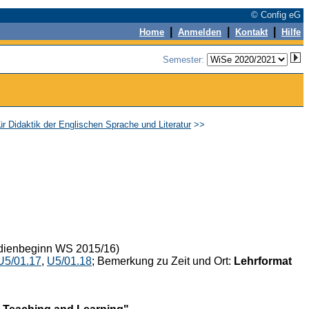
© Config eG
|
|
|
Home
Anmelden
Kontakt
Hilfe
Semester:
ür Didaktik der Englischen Sprache und Literatur
>>
udienbeginn WS 2015/16)
U5/01.17
,
U5/01.18
; Bemerkung zu Zeit und Ort:
Lehrformat