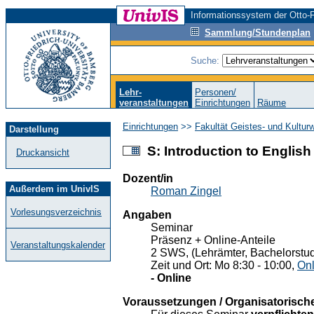
Informationssystem der Otto-F
Sammlung/Stundenplan
Suche:
Lehr-
Personen/
veranstaltungen
Einrichtungen
Räume
Einrichtungen
>>
Fakultät Geistes- und Kultur
Darstellung
S: Introduction to Englis
Druckansicht
Dozent/in
Außerdem im UnivIS
Roman Zingel
Vorlesungsverzeichnis
Angaben
Seminar
Präsenz + Online-Anteile
Veranstaltungskalender
2 SWS, (Lehrämter, Bachelorstu
Zeit und Ort: Mo 8:30 - 10:00,
Onl
- Online
Voraussetzungen / Organisatorisch