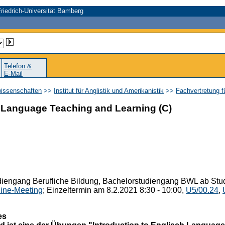
riedrich-Universität Bamberg
Telefon &
E-Mail
wissenschaften
>>
Institut für Anglistik und Amerikanistik
>>
Fachvertretung f
h Language Teaching and Learning (C)
diengang Berufliche Bildung, Bachelorstudiengang BWL ab St
ine-Meeting
; Einzeltermin am 8.2.2021 8:30 - 10:00,
U5/00.24
,
es