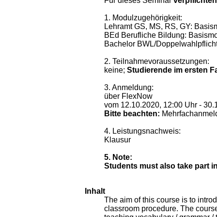
Für dieses Seminar
verpflichte
1. Modulzugehörigkeit:
Lehramt GS, MS, RS, GY: Basis
BEd Berufliche Bildung: Basism
Bachelor BWL/Doppelwahlpflicht
2. Teilnahmevoraussetzungen:
keine;
Studierende im ersten F
3. Anmeldung:
über FlexNow
vom 12.10.2020, 12:00 Uhr - 30.
Bitte beachten:
Mehrfachanmeldu
4. Leistungsnachweis:
Klausur
5. Note:
Students must also take part i
Inhalt
The aim of this course is to intr
classroom procedure. The course 