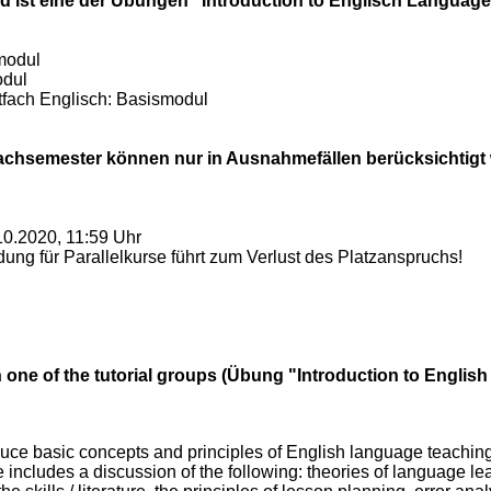
nd ist eine der Übungen "Introduction to Englisch Languag
modul
odul
fach Englisch: Basismodul
achsemester können nur in Ausnahmefällen berücksichtigt
10.2020, 11:59 Uhr
ng für Parallelkurse führt zum Verlust des Platzanspruchs!
n one of the tutorial groups (Übung "Introduction to Engli
oduce basic concepts and principles of English language teaching 
includes a discussion of the following: theories of language l