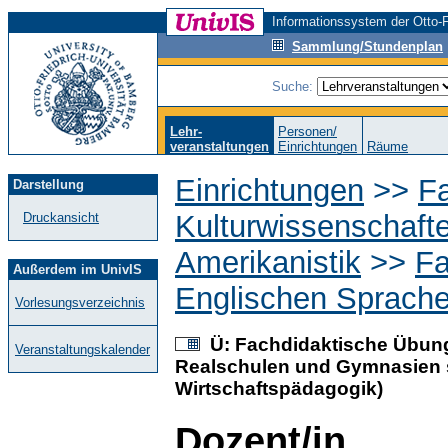
Informationssystem der Otto-F
Sammlung/Stundenplan
Suche:
Lehr-
Personen/
veranstaltungen
Einrichtungen
Räume
Einrichtungen
>>
Fa
Darstellung
Kulturwissenschaft
Druckansicht
Amerikanistik
>>
Fa
Außerdem im UnivIS
Englischen Sprache 
Vorlesungsverzeichnis
Ü: Fachdidaktische Übung 
Veranstaltungskalender
Realschulen und Gymnasien s
Wirtschaftspädagogik)
Dozent/in