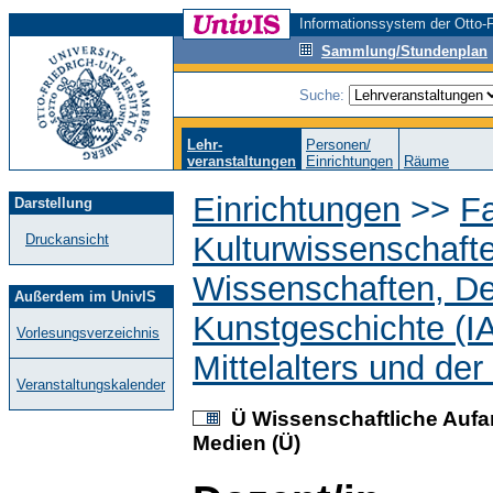
Informationssystem der Otto-F
Sammlung/Stundenplan
Suche:
Lehr-
Personen/
veranstaltungen
Einrichtungen
Räume
Einrichtungen
>>
Fa
Darstellung
Kulturwissenschaft
Druckansicht
Wissenschaften, D
Außerdem im UnivIS
Kunstgeschichte (I
Vorlesungsverzeichnis
Mittelalters und der
Veranstaltungskalender
Ü Wissenschaftliche Aufar
Medien (Ü)