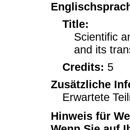
Englischsprach
Title:
Scientific a
and its tran
Credits:
5
Zusätzliche In
Erwartete Tei
Hinweis für W
Wenn Sie auf I