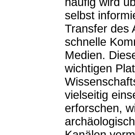
häufig wird ü
selbst inform
Transfer des 
schnelle Komm
Medien. Dies
wichtigen Plat
Wissenschaft
vielseitig ein
erforschen, w
archäologisc
Kanälen vermi