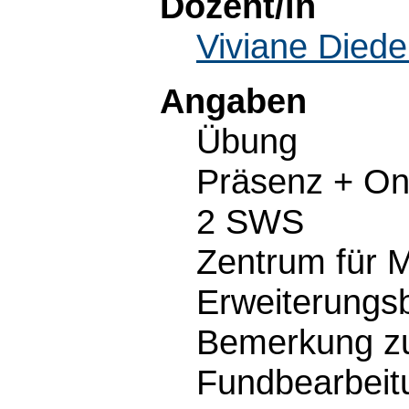
Dozent/in
Viviane Diede
Angaben
Übung
Präsenz + Onl
2 SWS
Zentrum für Mi
Erweiterungs
Bemerkung zu
Fundbearbeit