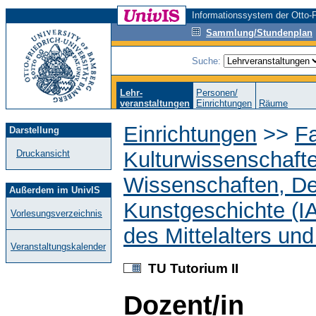
Informationssystem der Otto-F
Sammlung/Stundenplan
Suche:
Lehr-
Personen/
veranstaltungen
Einrichtungen
Räume
Einrichtungen
>>
Fa
Darstellung
Kulturwissenschaft
Druckansicht
Wissenschaften, D
Außerdem im UnivIS
Kunstgeschichte (I
Vorlesungsverzeichnis
des Mittelalters un
Veranstaltungskalender
TU Tutorium II
Dozent/in