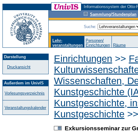
Informationssystem der Otto-F
Sammlung/Stundenplan
Suche:
Lehr-
Personen/
veranstaltungen
Einrichtungen
Räume
Einrichtungen
>>
Fa
Darstellung
Kulturwissenschaft
Druckansicht
Wissenschaften, D
Außerdem im UnivIS
Kunstgeschichte (I
Vorlesungsverzeichnis
Kunstgeschichte, in
Veranstaltungskalender
Kunstgeschichte
>
Exkursionsseminar zur G