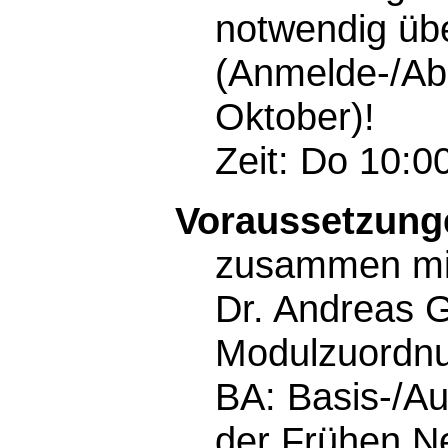
notwendig üb
(Anmelde-/Abm
Oktober)!
Zeit: Do 10:0
Voraussetzunge
zusammen mit P
Dr. Andreas 
Modulzuordn
BA: Basis-/A
der Frühen Neu