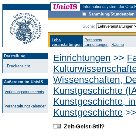
Informationssystem der Otto-F
Sammlung/Stundenplan
Suche:
Lehr-
Personen/
veranstaltungen
Einrichtungen
Räume
Einrichtungen
>>
Fa
Darstellung
Kulturwissenschaft
Druckansicht
Wissenschaften, D
Außerdem im UnivIS
Kunstgeschichte (I
Vorlesungsverzeichnis
Kunstgeschichte, in
Veranstaltungskalender
Kunstgeschichte
>
Zeit-Geist-Stil?