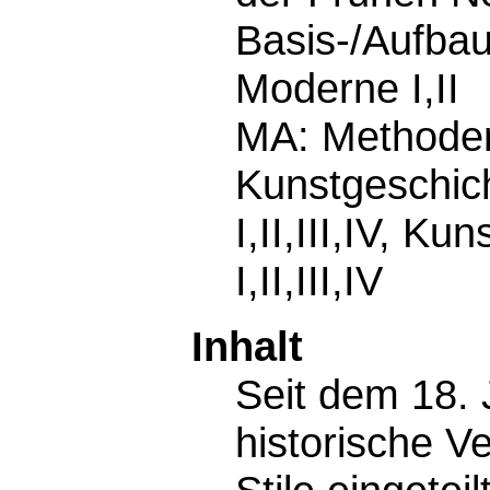
Basis-/Aufba
Moderne I,II
MA: Methoden
Kunstgeschic
I,II,III,IV, K
I,II,III,IV
Inhalt
Seit dem 18. 
historische V