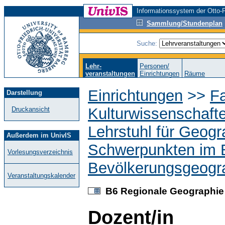
Informationssystem der Otto-F
Sammlung/Stundenplan
Suche:
Lehr-
Personen/
veranstaltungen
Einrichtungen
Räume
Einrichtungen
>>
Fa
Darstellung
Kulturwissenschaft
Druckansicht
Lehrstuhl für Geogr
Außerdem im UnivIS
Schwerpunkten im Be
Vorlesungsverzeichnis
Bevölkerungsgeogr
Veranstaltungskalender
B6 Regionale Geographie 
Dozent/in