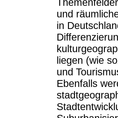
Themenfeldern
und räumliche
in Deutschlan
Differenzieru
kulturgeogra
liegen (wie so
und Tourismus
Ebenfalls wer
stadtgeograp
Stadtentwick