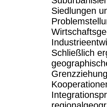
Suburbanisier
Siedlungen u
Problemstell
Wirtschaftsge
Industrieentw
Schließlich er
geographische
Grenzziehung
Kooperatione
Integrationsp
regionalgeogr