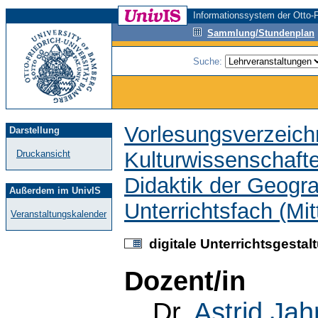
Informationssystem der Otto-F
Sammlung/Stundenplan
Suche:
Vorlesungsverzeich
Darstellung
Kulturwissenschaft
Druckansicht
Didaktik der Geogr
Außerdem im UnivIS
Unterrichtsfach (Mit
Veranstaltungskalender
digitale Unterrichtsgestal
Dozent/in
Dr.
Astrid Jah