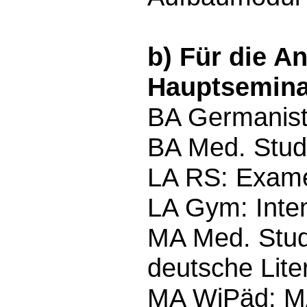
b) Für die A
Hauptsemina
BA Germanist
BA Med. Stud
LA RS: Exam
LA Gym: Inte
MA Med. Studi
deutsche Lite
MA WiPäd: M