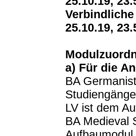
25.10.19, 23.
Verbindlich
25.10.19, 23.
Modulzuord
a) Für die A
BA Germanist
Studiengänge 
LV ist dem A
BA Medieval S
Aufbaumodul 