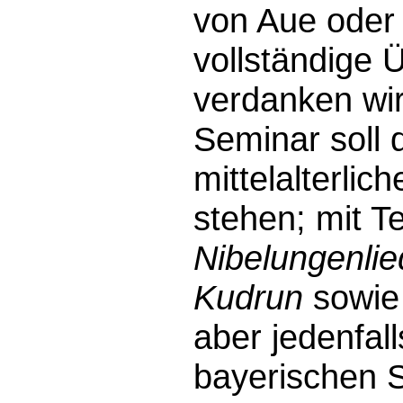
von Aue oder
vollständige 
verdanken wir
Seminar soll d
mittelalterli
stehen; mit T
Nibelungenlie
Kudrun
sowie 
aber jedenfal
bayerischen 