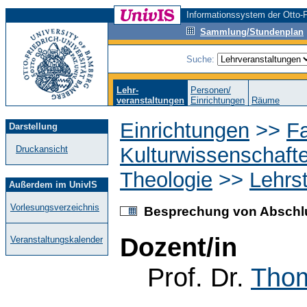
Informationssystem der Otto-F
Sammlung/Stundenplan
Suche:
Lehr-
Personen/
veranstaltungen
Einrichtungen
Räume
Einrichtungen
>>
Fa
Darstellung
Kulturwissenschaft
Druckansicht
Theologie
>>
Lehrst
Außerdem im UnivIS
Vorlesungsverzeichnis
Besprechung von Abschlu
Dozent/in
Veranstaltungskalender
Prof. Dr.
Tho