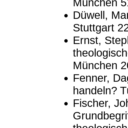
München 5
Düwell, Ma
Stuttgart 2
Ernst, Ste
theologisch
München 2
Fenner, Dag
handeln? T
Fischer, Jo
Grundbegrif