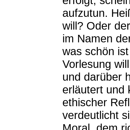
erfolgt, sche
aufzutun. Hei
will? Oder de
im Namen der 
was schön is
Vorlesung wil
und darüber 
erläutert und 
ethischer Ref
verdeutlicht 
Moral, dem ri