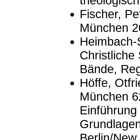
theologisch
Fischer, Pe
München 2
Heimbach-S
Christliche
Bände, Reg
Höffe, Otfr
München 62
Einführung 
Grundlagen
Berlin/New