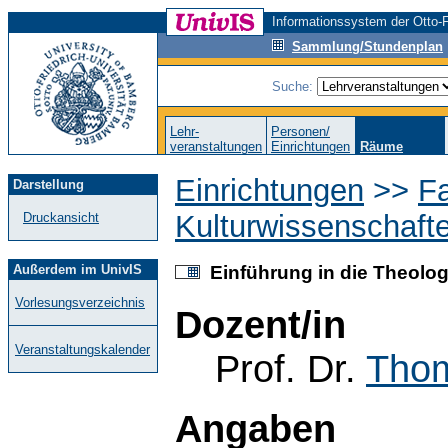
Informationssystem der Otto-F
Sammlung/Stundenplan
Suche:
Lehr-
Personen/
veranstaltungen
Einrichtungen
Räume
Einrichtungen
>>
Fa
Darstellung
Kulturwissenschaft
Druckansicht
Außerdem im UnivIS
Einführung in die Theolog
Vorlesungsverzeichnis
Dozent/in
Veranstaltungskalender
Prof. Dr.
Tho
Angaben