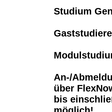
Studium Gen
Gaststudier
Modulstudi
An-/Abmeldu
über FlexNow
bis einschlie
möglich!