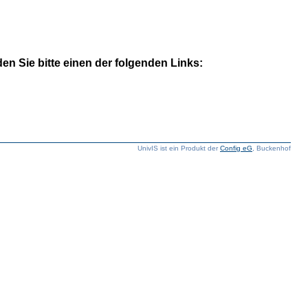
n Sie bitte einen der folgenden Links:
UnivIS ist ein Produkt der
Config eG
, Buckenhof