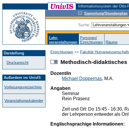
Informationssystem der Otto-F
Sammlung/Stundenplan
Suche:
Lehr-
Personen/
veranstaltungen
Einrichtungen
Räume
Einrichtungen
>>
Fakultät Humanwissenschaft
Darstellung
Methodisch-didaktisches 
Druckansicht
Dozent/in
Außerdem im UnivIS
Michael Doppernas
, M.A.
Vorlesungsverzeichnis
Angaben
Seminar
Rein Präsenz
Veranstaltungskalender
Zeit und Ort: Do 15:45 - 16:30,
der Lehrperson entweder als Onl
Englischsprachige Informationen: