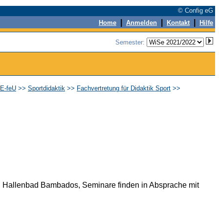
© Config eG
|
|
|
Home
Anmelden
Kontakt
Hilfe
Semester:
EE-feU
>>
Sportdidaktik
>>
Fachvertretung für Didaktik Sport
>>
hr, Hallenbad Bambados, Seminare finden in Absprache mit