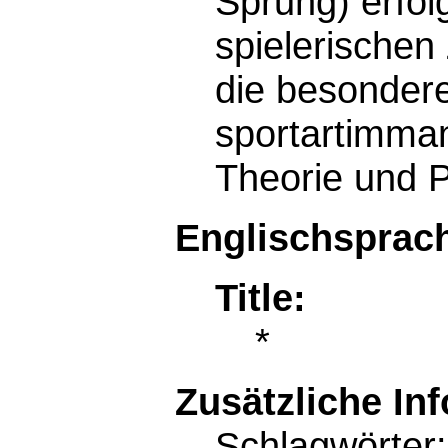
Sprung) erfolg
spielerische
die besonder
sportartimman
Theorie und P
Englischsprach
Title:
*
Zusätzliche In
Schlagwörter