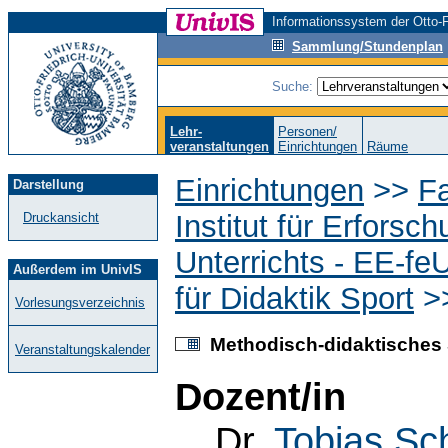
Informationssystem der Otto-F
Sammlung/Stundenplan
Suche:
Lehr-
Personen/
veranstaltungen
Einrichtungen
Räume
Einrichtungen
>>
F
Darstellung
Institut für Erfors
Druckansicht
Unterrichts - EE-fe
Außerdem im UnivIS
für Didaktik Sport
>
Vorlesungsverzeichnis
Methodisch-didaktisches S
Veranstaltungskalender
Dozent/in
Dr.
Tobias Sc