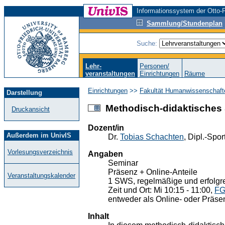
Informationssystem der Otto-F
Sammlung/Stundenplan
Suche:
Lehr-
Personen/
veranstaltungen
Einrichtungen
Räume
Einrichtungen
>>
Fakultät Humanwissenschaft
Darstellung
Methodisch-didaktisches S
Druckansicht
Dozent/in
Außerdem im UnivIS
Dr.
Tobias Schachten
, Dipl.-Spor
Vorlesungsverzeichnis
Angaben
Seminar
Präsenz + Online-Anteile
Veranstaltungskalender
1 SWS, regelmäßige und erfolgr
Zeit und Ort: Mi 10:15 - 11:00,
FG
entweder als Online- oder Präse
Inhalt