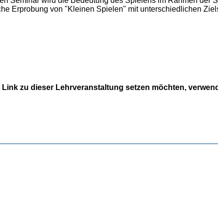
en Seminar wird die Bedeutung des Spielens im Rahmen der Spor
che Erprobung von "Kleinen Spielen" mit unterschiedlichen Ziel
 Link zu dieser Lehrveranstaltung setzen möchten, verwende