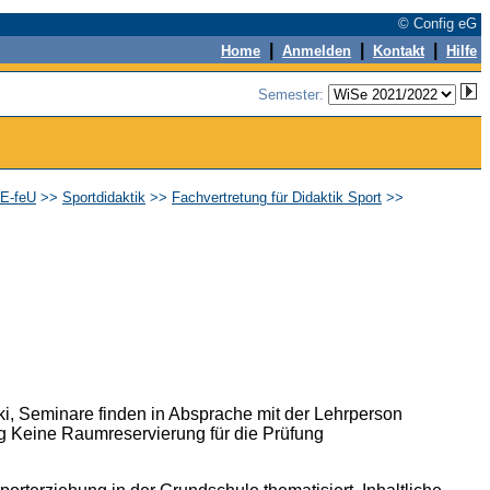
© Config eG
|
|
|
Home
Anmelden
Kontakt
Hilfe
Semester:
EE-feU
>>
Sportdidaktik
>>
Fachvertretung für Didaktik Sport
>>
eki, Seminare finden in Absprache mit der Lehrperson
ng Keine Raumreservierung für die Prüfung