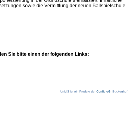
terziehung in der Grundschule thematisiert. Inhaltliche
setzungen sowie die Vermittlung der neuen Ballspielschule
n Sie bitte einen der folgenden Links:
UnivIS ist ein Produkt der
Config eG
, Buckenhof