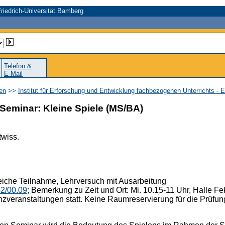
riedrich-Universität Bamberg
Telefon &
E-Mail
en
>>
Institut für Erforschung und Entwicklung fachbezogenen Unterrichts - 
eminar: Kleine Spiele (MS/BA)
twiss.
eiche Teilnahme, Lehrversuch mit Ausarbeitung
2/00.09
; Bemerkung zu Zeit und Ort: Mi. 10.15-11 Uhr, Halle F
nzveranstaltungen statt. Keine Raumreservierung für die Prüfu