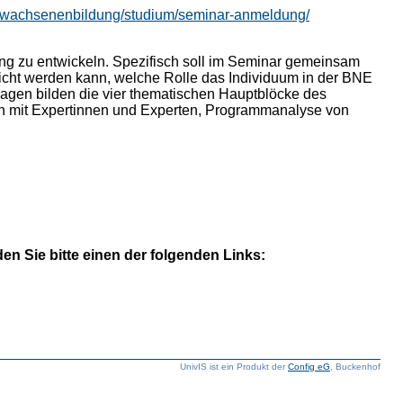
erwachsenenbildung/studium/seminar-anmeldung/
ung zu entwickeln. Spezifisch soll im Seminar gemeinsam
eicht werden kann, welche Rolle das Individuum in der BNE
agen bilden die vier thematischen Hauptblöcke des
n mit Expertinnen und Experten, Programmanalyse von
n Sie bitte einen der folgenden Links:
UnivIS ist ein Produkt der
Config eG
, Buckenhof