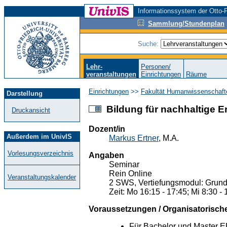
Informationssystem der Otto-F
Sammlung/Stundenplan
Suche:
Lehr-
Personen/
veranstaltungen
Einrichtungen
Räume
Einrichtungen
>>
Fakultät Humanwissenschaft
Darstellung
Bildung für nachhaltige E
Druckansicht
Dozent/in
Außerdem im UnivIS
Markus Ertner
, M.A.
Vorlesungsverzeichnis
Angaben
Seminar
Rein Online
Veranstaltungskalender
2 SWS, Vertiefungsmodul: Grund
Zeit: Mo 16:15 - 17:45; Mi 8:30 -
Voraussetzungen / Organisatorisch
Für Bachelor und Master