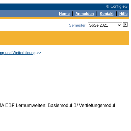
© Config eG
|
|
|
Home
Anmelden
Kontakt
Hilfe
Semester:
ng und Weiterbildung
>>
 MA EBF Lernumwelten: Basismodul B/ Vertiefungsmodul