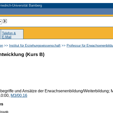
riedrich-Universität Bamberg
Telefon &
E-Mail
en
>>
Institut für Erziehungswissenschaft
>>
Professur für Erwachsenenbildu
ntwicklung (Kurs B)
begriffe und Ansätze der Erwachsenenbildung/Weiterbildung;
 10:00,
M3/00.16
es
 EBWB