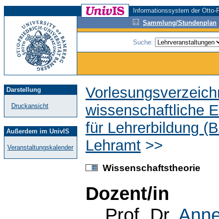
Informationssystem der Otto-F
Sammlung/Stundenplan
Suche:
Vorlesungsverzeich
Darstellung
wissenschaftliche E
Druckansicht
für Lehrerbildung (
Außerdem im UnivIS
Lehramt
>>
Veranstaltungskalender
Wissenschaftstheorie
Dozent/in
Prof. Dr.
Anne