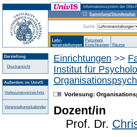
Informationssystem der Otto-F
Sammlung/Stundenplan
Suche:
Lehr-
Personen/
veranstaltungen
Einrichtungen
Räume
Einrichtungen
>>
F
Darstellung
Institut für Psychol
Druckansicht
Organisationspsych
Außerdem im UnivIS
Vorlesungsverzeichnis
Vorlesung: Organisations
Dozent/in
Veranstaltungskalender
Prof. Dr.
Chri