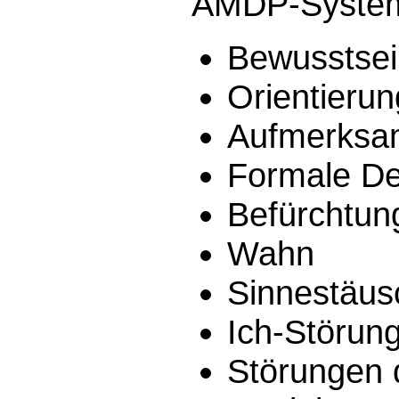
AMDP-System 
Bewusstsei
Orientieru
Aufmerksam
Formale D
Befürchtu
Wahn
Sinnestäu
Ich-Störun
Störungen d