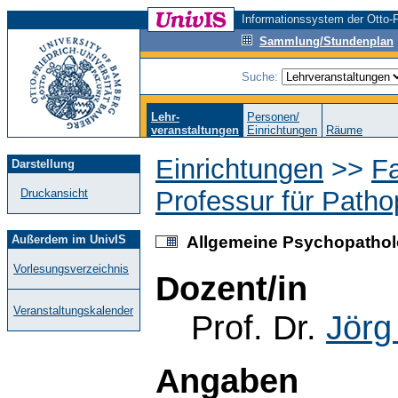
Informationssystem der Otto-F
Sammlung/Stundenplan
Suche:
Lehr-
Personen/
veranstaltungen
Einrichtungen
Räume
Einrichtungen
>>
F
Darstellung
Professur für Path
Druckansicht
Außerdem im UnivIS
Allgemeine Psychopatholo
Vorlesungsverzeichnis
Dozent/in
Veranstaltungskalender
Prof. Dr.
Jörg
Angaben