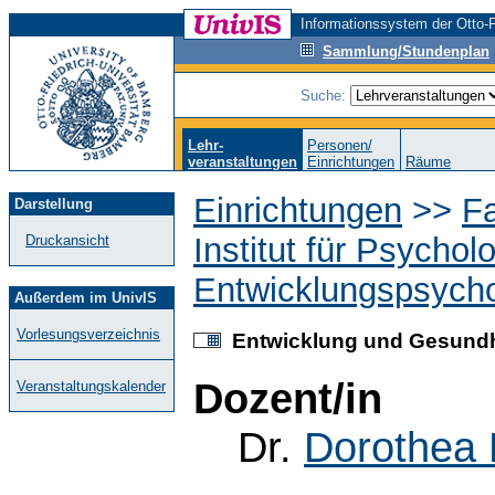
Informationssystem der Otto-F
Sammlung/Stundenplan
Suche:
Lehr-
Personen/
veranstaltungen
Einrichtungen
Räume
Einrichtungen
>>
F
Darstellung
Institut für Psychol
Druckansicht
Entwicklungspsycho
Außerdem im UnivIS
Vorlesungsverzeichnis
Entwicklung und Gesundhei
Dozent/in
Veranstaltungskalender
Dr.
Dorothea