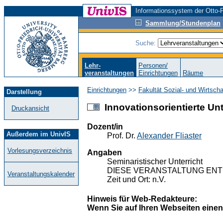
Informationssystem der Otto-F
Sammlung/Stundenplan
Suche:
Lehr-
Personen/
veranstaltungen
Einrichtungen
Räume
Einrichtungen
>>
Fakultät Sozial- und Wirtsch
Darstellung
Innovationsorientierte U
Druckansicht
Dozent/in
Außerdem im UnivIS
Prof. Dr.
Alexander Fliaster
Vorlesungsverzeichnis
Angaben
Seminaristischer Unterricht
DIESE VERANSTALTUNG ENTF
Veranstaltungskalender
Zeit und Ort: n.V.
Hinweis für Web-Redakteure:
Wenn Sie auf Ihren Webseiten einen