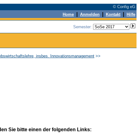
© Config eG
|
|
|
Home
Anmelden
Kontakt
Hilfe
Semester:
riebswirtschaftslehre, insbes. Innovationsmanagement
>>
n Sie bitte einen der folgenden Links: