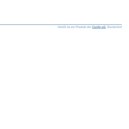
UnivIS ist ein Produkt der
Config eG
, Buckenhof