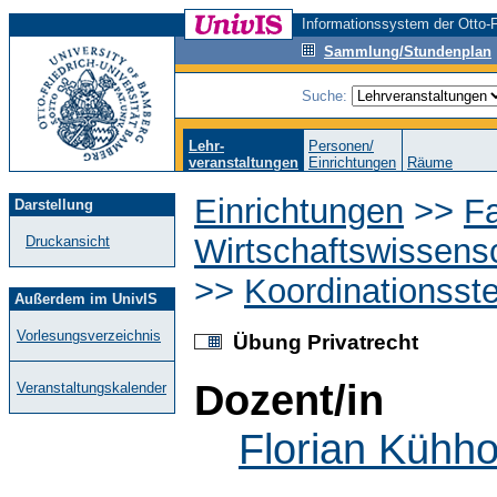
Informationssystem der Otto-F
Sammlung/Stundenplan
Suche:
Lehr-
Personen/
veranstaltungen
Einrichtungen
Räume
Einrichtungen
>>
Fa
Darstellung
Wirtschaftswissens
Druckansicht
>>
Koordinationsst
Außerdem im UnivIS
Vorlesungsverzeichnis
Übung Privatrecht
Dozent/in
Veranstaltungskalender
Florian Kühh