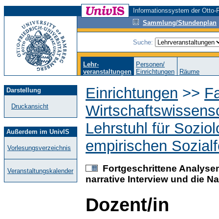
Informationssystem der Otto-F
Sammlung/Stundenplan
Suche:
Lehr-
Personen/
veranstaltungen
Einrichtungen
Räume
Einrichtungen
>>
Fa
Darstellung
Wirtschaftswissens
Druckansicht
Lehrstuhl für Sozio
Außerdem im UnivIS
empirischen Sozial
Vorlesungsverzeichnis
Fortgeschrittene Analysem
Veranstaltungskalender
narrative Interview und die N
Dozent/in