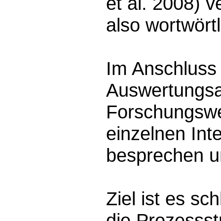
et al. 2008) ve
also wortwört
Im Anschluss 
Auswertungsar
Forschungswer
einzelnen In
besprechen un
Ziel ist es sc
die Prozessst