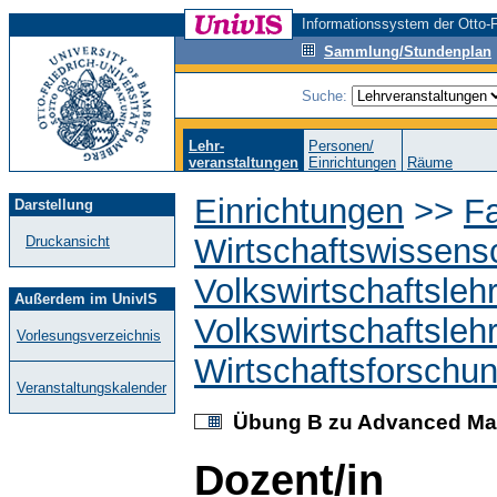
Informationssystem der Otto-F
Sammlung/Stundenplan
Suche:
Lehr-
Personen/
veranstaltungen
Einrichtungen
Räume
Einrichtungen
>>
Fa
Darstellung
Wirtschaftswissens
Druckansicht
Volkswirtschaftsleh
Außerdem im UnivIS
Volkswirtschaftsleh
Vorlesungsverzeichnis
Wirtschaftsforschu
Veranstaltungskalender
Übung B zu Advanced Ma
Dozent/in