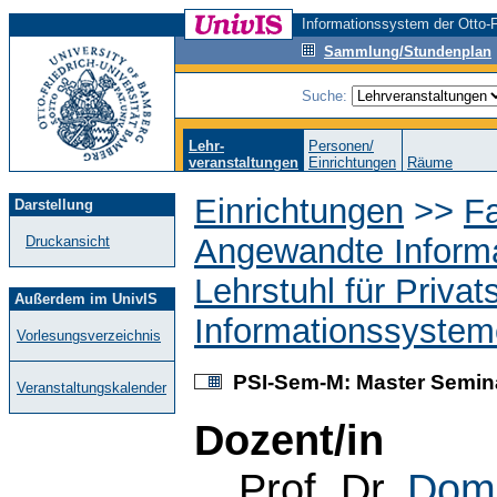
Informationssystem der Otto-F
Sammlung/Stundenplan
Suche:
Lehr-
Personen/
veranstaltungen
Einrichtungen
Räume
Einrichtungen
>>
Fa
Darstellung
Angewandte Informa
Druckansicht
Lehrstuhl für Privat
Außerdem im UnivIS
Informationssyste
Vorlesungsverzeichnis
PSI-Sem-M: Master Seminar
Veranstaltungskalender
Dozent/in
Prof. Dr.
Domi