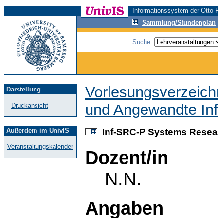
Informationssystem der Otto-F
Sammlung/Stundenplan
Suche:
Vorlesungsverzeich
Darstellung
und Angewandte Inf
Druckansicht
Außerdem im UnivIS
Inf-SRC-P Systems Resear
Veranstaltungskalender
Dozent/in
N.N.
Angaben