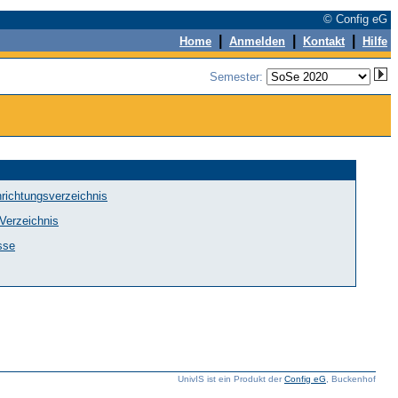
© Config eG
|
|
|
Home
Anmelden
Kontakt
Hilfe
Semester:
richtungsverzeichnis
-Verzeichnis
sse
UnivIS ist ein Produkt der
Config eG
, Buckenhof