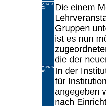
2013-03-
Die einem M
26
Lehrveranst
Gruppen unt
ist es nun m
zugeordnete
die der neu
2013-03-
In der Instit
05
für Instituti
angegeben w
nach Einrich