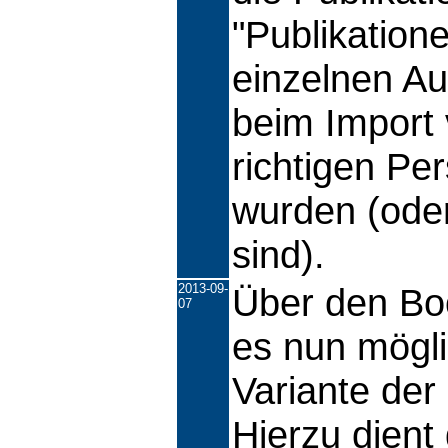
"Publikatione
einzelnen A
beim Import v
richtigen Pe
wurden (oder
sind).
2013-09-
Über den Bo
07
es nun möglic
Variante de
Hierzu dient