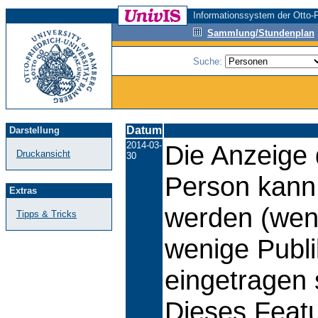
Informationssystem der Otto-F
Sammlung/Stundenplan
Suche:
Datum
Darstellung
2014-03-
Die Anzeige d
Druckansicht
30
Person kann 
Extras
werden (wen
Tipps & Tricks
wenige Publi
eingetragen 
Dieses Featu