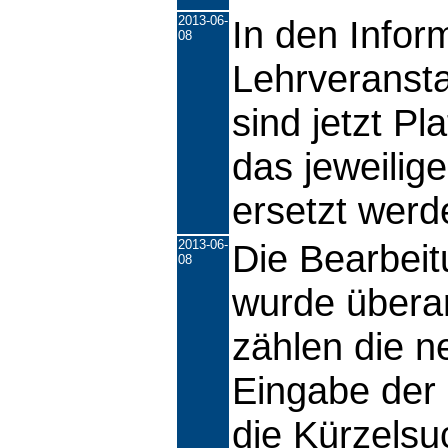
2013-06-
In den Infor
08
Lehrveranst
sind jetzt Pl
das jeweilig
ersetzt werd
2013-06-
Die Bearbei
08
wurde übera
zählen die n
Eingabe der
die Kürzelsu