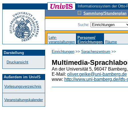
Informationssystem der Otto-F
Sammlung/Stundenplan
Suche:
Lehr-
Personen/
veranstaltungen
Einrichtungen
Räume
Einrichtungen
>>
Sprachenzentrum
>>
Darstellung
Multimedia-Sprachlabo
Druckansicht
An der Universität 5, 96047 Bamberg,
E-Mail:
oliver.geike@uni-bamberg.de
Außerdem im UnivIS
www:
http://www.uni-bamberg.de/itfs
Vorlesungsverzeichnis
Veranstaltungskalender