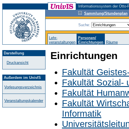
Informationssystem der Otto-F
Sammlung/Stundenplan
Suche:
Lehr-
Personen/
veranstaltungen
Einrichtungen
Räume
Einrichtungen
Darstellung
Druckansicht
Fakultät Geistes
Außerdem im UnivIS
Fakultät Sozial-
Vorlesungsverzeichnis
Fakultät Humanw
Fakultät Wirtsch
Veranstaltungskalender
Informatik
Universitätsleit