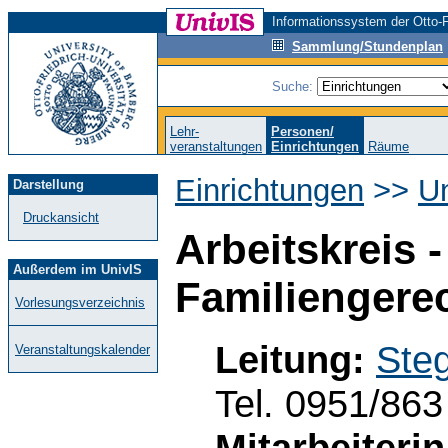
Informationssystem der Otto-F
Sammlung/Stundenplan
Suche:
Lehr-
Personen/
veranstaltungen
Einrichtungen
Räume
Einrichtungen
>>
Un
Darstellung
Druckansicht
Arbeitskreis 
Außerdem im UnivIS
Familiengere
Vorlesungsverzeichnis
Leitung:
Steg
Veranstaltungskalender
Tel. 0951/86
Mitarbeiterin