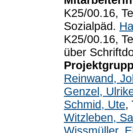
K25/00.16, Te
Sozialpäd.
Ha
K25/00.16, Te
über Schriftd
Projektgrupp
Reinwand, J
Genzel, Ulrik
Schmid, Ute
,
Witzleben, S
Wissmüller, E