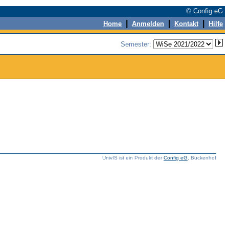
© Config eG
|
|
|
Home
Anmelden
Kontakt
Hilfe
Semester:
UnivIS ist ein Produkt der
Config eG
, Buckenhof