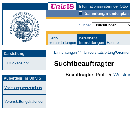
Informationssystem der Otto-F
Sammlung/Stundenplan
Suche:
Lehr-
Personen/
veranstaltungen
Einrichtungen
Räume
Einrichtungen
>>
Universitätsleitung/Gremie
Darstellung
Suchtbeauftragter
Druckansicht
Beauftragter:
Prof. Dr.
Wolstei
Außerdem im UnivIS
Vorlesungsverzeichnis
Veranstaltungskalender