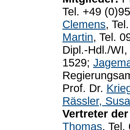
Tel. +49 (0)9
Clemens
, Tel
Martin
, Tel. 
Dipl.-Hdl./WI,
1529;
Jagema
Regierungsam
Prof. Dr.
Krie
Rässler, Sus
Vertreter de
Thomas
, Tel