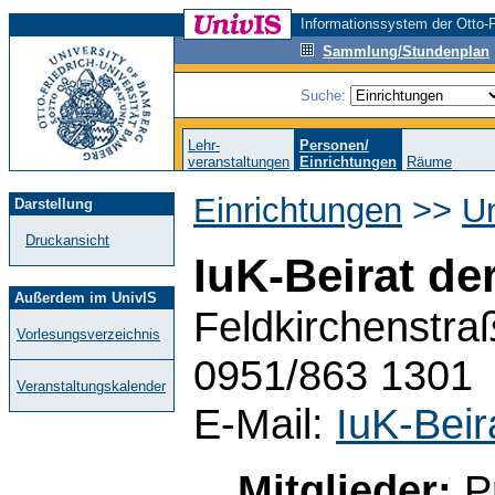
Informationssystem der Otto-F
Sammlung/Stundenplan
Suche:
Lehr-
Personen/
veranstaltungen
Einrichtungen
Räume
Einrichtungen
>>
Un
Darstellung
Druckansicht
IuK-Beirat de
Außerdem im UnivIS
Feldkirchenstra
Vorlesungsverzeichnis
0951/863 1301
Veranstaltungskalender
E-Mail:
IuK-Bei
Mitglieder:
Pr