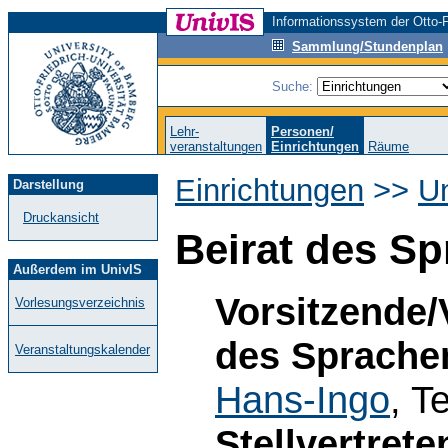
Informationssystem der Otto-F
Sammlung/Stundenplan
Suche:
Lehr-
Personen/
veranstaltungen
Einrichtungen
Räume
Einrichtungen
>>
Un
Darstellung
Druckansicht
Beirat des S
Außerdem im UnivIS
Vorsitzende/
Vorlesungsverzeichnis
des Sprache
Veranstaltungskalender
Hans-Ingo
, T
Stellvertret