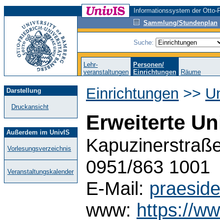
Informationssystem der Otto-F
Sammlung/Stundenplan
Suche:
Lehr-
Personen/
veranstaltungen
Einrichtungen
Räume
Einrichtungen
>>
Un
Darstellung
Druckansicht
Erweiterte Un
Außerdem im UnivIS
Kapuzinerstraße
Vorlesungsverzeichnis
0951/863 1001
Veranstaltungskalender
E-Mail:
praesid
www:
https://w