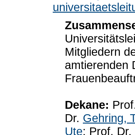
universitaetsleit
Zusammense
Universitätsle
Mitgliedern d
amtierenden 
Frauenbeauft
Dekane:
Prof
Dr.
Gehring,
Ute
; Prof. Dr.