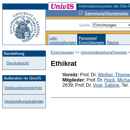
Informationssystem der Otto-F
Sammlung/Stundenplan
Suche:
Lehr-
Personen/
veranstaltungen
Einrichtungen
Räume
Einrichtungen
>>
Universitätsleitung/Gremien
>
Darstellung
Ethikrat
Druckansicht
Vorsitz:
Prof. Dr.
Weißer, Thoma
Außerdem im UnivIS
Mitglieder:
Prof. Dr.
Hock, Micha
2639; Prof. Dr.
Vogt, Sabine
, Tel
Vorlesungsverzeichnis
Veranstaltungskalender