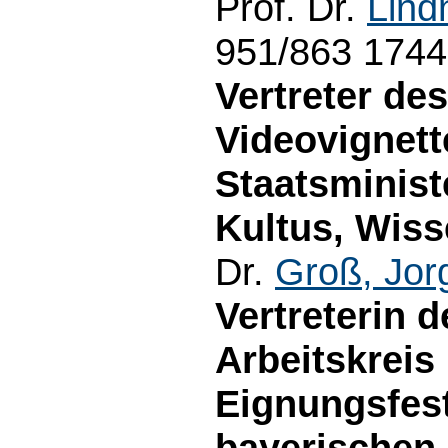
Prof. Dr.
Lind
951/863 1744
Vertreter de
Videovignett
Staatsminist
Kultus, Wiss
Dr.
Groß, Jor
Vertreterin 
Arbeitskreis
Eignungsfest
bayerischen 