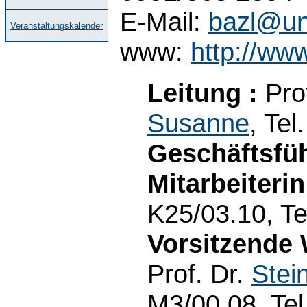
E-Mail:
bazl@un
Veranstaltungskalender
www:
http://ww
Leitung :
Pro
Susanne
, Tel
Geschäftsfüh
Mitarbeiterin
K25/03.10, Te
Vorsitzende 
Prof. Dr.
Stei
M3/00.08, Tel