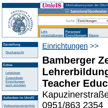
Informationssystem der Otto-F
Sammlung/Stundenplan
Suche:
Lehr-
Personen/
veranstaltungen
Einrichtungen
Räume
Einrichtungen
>>
Darstellung
Druckansicht
Bamberger Ze
Extras
Lehrerbildun
Lehrkörper
Zugeordnete
Teacher Educ
Einrichtungen
auch anzeigen
Kapuzinerstraße
Außerdem im UnivIS
0951/863 2354
Vorlesungsverzeichnis