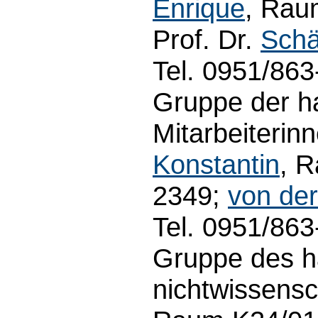
Enrique
, Rau
Prof. Dr.
Schä
Tel. 0951/86
Gruppe der ha
Mitarbeiterin
Konstantin
, R
2349;
von de
Tel. 0951/86
Gruppe des h
nichtwissensc