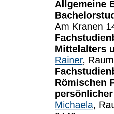
Allgemeine 
Bachelorstu
Am Kranen 14
Fachstudien
Mittelalters 
Rainer
, Raum
Fachstudien
Römischen P
persönlicher
Michaela
, Ra