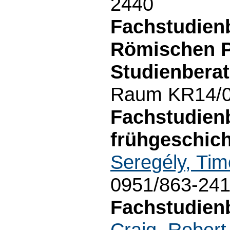
2440
Fachstudien
Römischen P
Studienberat
Raum KR14/02
Fachstudienb
frühgeschich
Seregély, Tim
0951/863-24
Fachstudienb
Craig, Robert