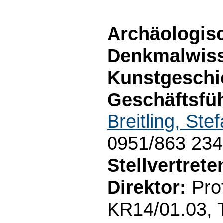
Archäologis
Denkmalwiss
Kunstgeschi
Geschäftsfüh
Breitling, Ste
0951/863 23
Stellvertret
Direktor:
Prof
KR14/01.03, 