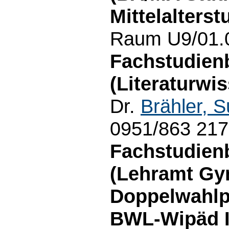
Mittelalterst
Raum U9/01.0
Fachstudienb
(Literaturwi
Dr.
Brähler, 
0951/863 21
Fachstudienb
(Lehramt G
Doppelwahlpf
BWL-Wipäd II