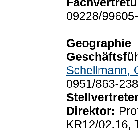
Fachvertretu
09228/99605
Geographie
Geschäftsfüh
Schellmann, 
0951/863-23
Stellvertret
Direktor:
Prof
KR12/02.16, 