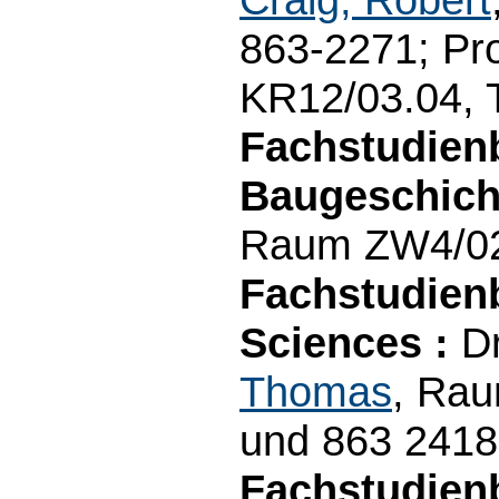
863-2271; Pro
KR12/03.04, 
Fachstudien
Baugeschich
Raum ZW4/02.
Fachstudien
Sciences :
Dr
Thomas
, Rau
und 863 2418
Fachstudienb