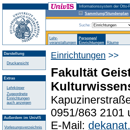
Informationssystem der Otto-F
Sammlung/Stundenplan
Suche:
Lehr-
Personen/
veranstaltungen
Einrichtungen
Räume
Einrichtungen
>>
Darstellung
Druckansicht
Fakultät Geis
Extras
Kulturwissen
Lehrkörper
Zugeordnete
Kapuzinerstraße
Einrichtungen
auch anzeigen
0951/863 2101 
Außerdem im UnivIS
E-Mail:
dekanat
Vorlesungsverzeichnis