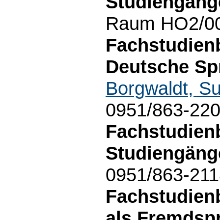
Studiengäng
Raum HO2/00.
Fachstudien
Deutsche Sp
Borgwaldt, S
0951/863-22
Fachstudien
Studiengäng
0951/863-211
Fachstudien
als Fremdsp