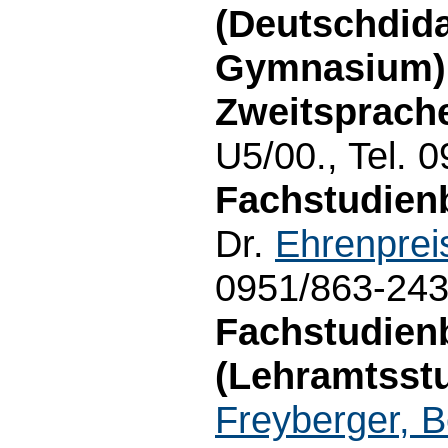
(Deutschdida
Gymnasium) 
Zweitsprach
U5/00., Tel. 
Fachstudienb
Dr.
Ehrenpreis
0951/863-24
Fachstudien
(Lehramtsst
Freyberger, B