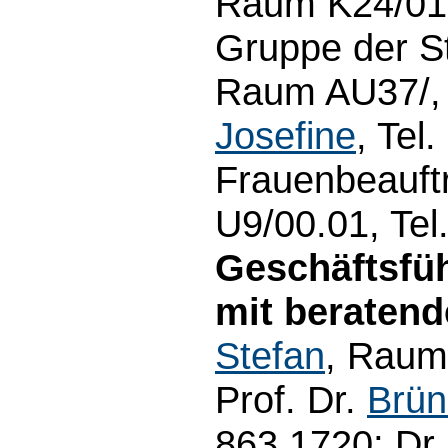
Raum K24/01.
Gruppe der S
Raum AU37/, 
Josefine
, Tel
Frauenbeauft
U9/00.01, Tel
Geschäftsfüh
mit beratend
Stefan
, Raum
Prof. Dr.
Brün
863 1720; Dr.