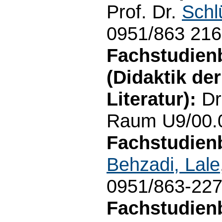
Prof. Dr.
Schlü
0951/863 21
Fachstudienb
(Didaktik de
Literatur):
Dr
Raum U9/00.0
Fachstudienb
Behzadi, Lale
0951/863-22
Fachstudien