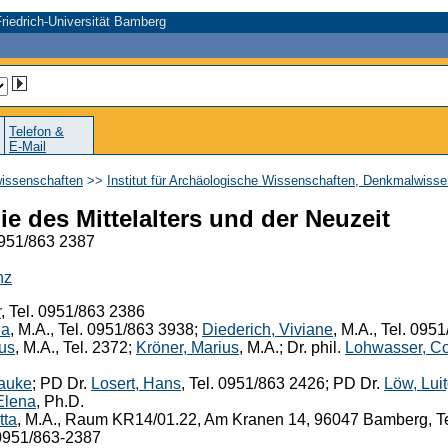
riedrich-Universität Bamberg
Telefon &
E-Mail
wissenschaften
>>
Institut für Archäologische Wissenschaften, Denkmalwiss
ie des Mittelalters und der Neuzeit
0951/863 2387
nz
r
, Tel. 0951/863 2386
ea
, M.A., Tel. 0951/863 3938;
Diederich, Viviane
, M.A., Tel. 095
ius
, M.A., Tel. 2372;
Kröner, Marius
, M.A.; Dr. phil.
Lohwasser, Co
Hauke
; PD Dr.
Losert, Hans
, Tel. 0951/863 2426; PD Dr.
Löw, Lui
Elena
, Ph.D.
tta
, M.A., Raum KR14/01.22, Am Kranen 14, 96047 Bamberg, T
 0951/863-2387