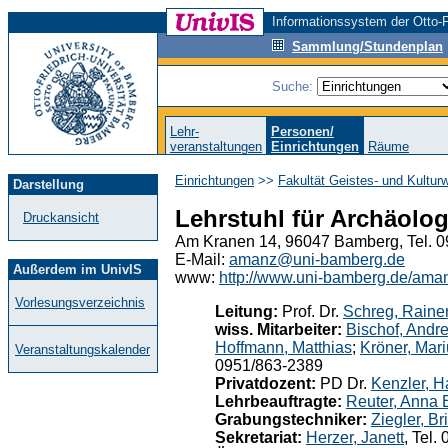
Informationssystem der Otto-F
Sammlung/Stundenplan
Suche:
Lehr-
Personen/
veranstaltungen
Einrichtungen
Räume
Einrichtungen
>>
Fakultät Geistes- und Kultur
Darstellung
Lehrstuhl für Archäolog
Druckansicht
Am Kranen 14, 96047 Bamberg, Tel. 
E-Mail:
amanz@uni-bamberg.de
Außerdem im UnivIS
www:
http://www.uni-bamberg.de/ama
Vorlesungsverzeichnis
Leitung:
Prof. Dr.
Schreg, Raine
wiss. Mitarbeiter:
Bischof, Andr
Hoffmann, Matthias
;
Kröner, Mar
Veranstaltungskalender
0951/863-2389
Privatdozent:
PD Dr.
Kenzler, 
Lehrbeauftragte:
Reuter, Anna 
Grabungstechniker:
Ziegler, Bri
Sekretariat:
Herzer, Janett
, Tel.