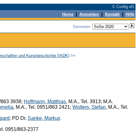
© Config eG
|
|
|
Home
Anmelden
Kontakt
Hilfe
Semester:
enschaften und Kunstgeschichte (IADK)
>>
1/863 3938;
Hoffmann, Matthias
, M.A., Tel. 3913; M.A.
rnelia
, M.A., Tel. 0951/863 2421;
Wolters, Stefan
, M.A., Tel.
tgard
; PD Dr.
Sanke, Markus
el. 0951/863-2377