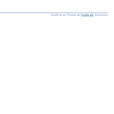
UnivIS ist ein Produkt der
Config eG
, Buckenhof