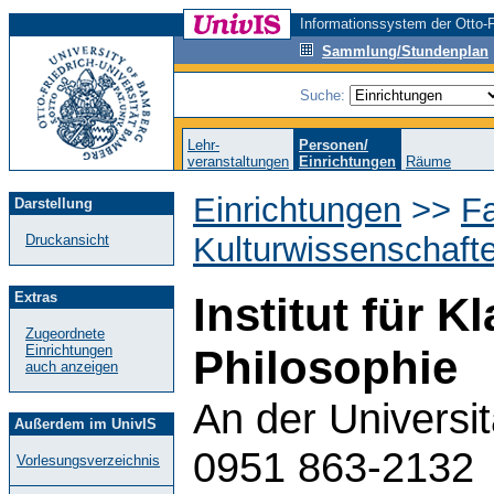
Informationssystem der Otto-F
Sammlung/Stundenplan
Suche:
Lehr-
Personen/
veranstaltungen
Einrichtungen
Räume
Einrichtungen
>>
Fa
Darstellung
Kulturwissenschaft
Druckansicht
Extras
Institut für 
Zugeordnete
Einrichtungen
Philosophie
auch anzeigen
An der Universi
Außerdem im UnivIS
0951 863-2132
Vorlesungsverzeichnis