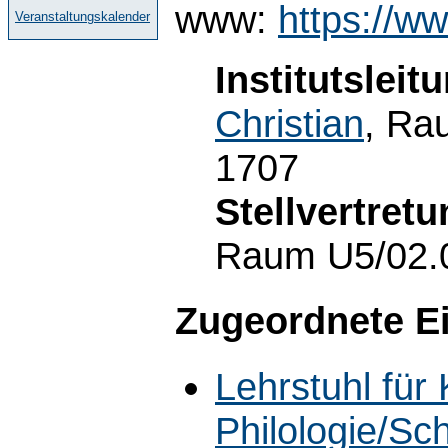
www:
https://w
Veranstaltungskalender
Institutsleit
Christian
, Ra
1707
Stellvertretu
Raum U5/02.0
Zugeordnete E
Lehrstuhl für
Philologie/Sc