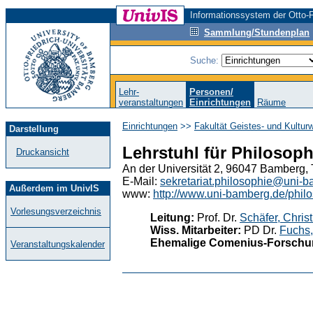
Informationssystem der Otto-F
Sammlung/Stundenplan
Suche:
Lehr-
Personen/
veranstaltungen
Einrichtungen
Räume
Einrichtungen
>>
Fakultät Geistes- und Kultur
Darstellung
Lehrstuhl für Philosoph
Druckansicht
An der Universität 2, 96047 Bamberg, 
E-Mail:
sekretariat.philosophie@uni-
Außerdem im UnivIS
www:
http://www.uni-bamberg.de/philo
Vorlesungsverzeichnis
Leitung:
Prof. Dr.
Schäfer, Christ
Wiss. Mitarbeiter:
PD Dr.
Fuchs,
Ehemalige Comenius-Forschung
Veranstaltungskalender