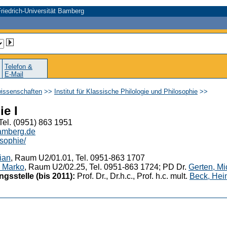
riedrich-Universität Bamberg
Telefon &
E-Mail
wissenschaften
>>
Institut für Klassische Philologie und Philosophie
>>
ie I
Tel. (0951) 863 1951
bamberg.de
sophie/
ian
, Raum U2/01.01, Tel. 0951-863 1707
 Marko
, Raum U2/02.25, Tel. 0951-863 1724; PD Dr.
Gerten, Mi
sstelle (bis 2011):
Prof. Dr., Dr.h.c., Prof. h.c. mult.
Beck, Hei