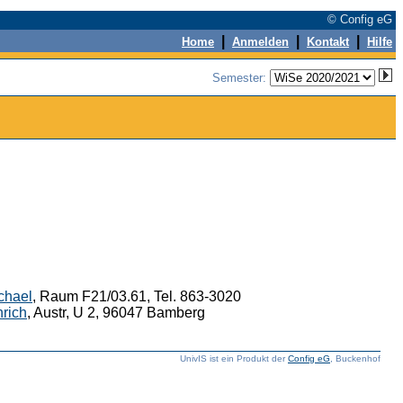
© Config eG
|
|
|
Home
Anmelden
Kontakt
Hilfe
Semester:
chael
, Raum F21/03.61, Tel. 863-3020
nrich
, Austr, U 2, 96047 Bamberg
UnivIS ist ein Produkt der
Config eG
, Buckenhof