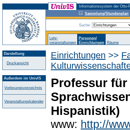
Informationssystem der Otto-F
Sammlung/Stundenplan
Suche:
Lehr-
Personen/
veranstaltungen
Einrichtungen
Räume
Einrichtungen
>>
Fa
Darstellung
Kulturwissenschaft
Druckansicht
Außerdem im UnivIS
Professur fü
Vorlesungsverzeichnis
Sprachwissen
Veranstaltungskalender
Hispanistik)
www:
http://ww