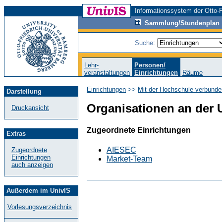
Informationssystem der Otto-F
Sammlung/Stundenplan
Suche:
Lehr-
Personen/
veranstaltungen
Einrichtungen
Räume
Einrichtungen
>>
Mit der Hochschule verbunde
Darstellung
Organisationen an der 
Druckansicht
Zugeordnete Einrichtungen
Extras
AIESEC
Zugeordnete
Einrichtungen
Market-Team
auch anzeigen
Außerdem im UnivIS
Vorlesungsverzeichnis