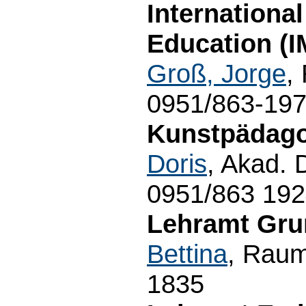
Internationa
Education (I
Groß, Jorge
,
0951/863-19
Kunstpädagog
Doris
, Akad. 
0951/863 19
Lehramt Gru
Bettina
, Raum
1835