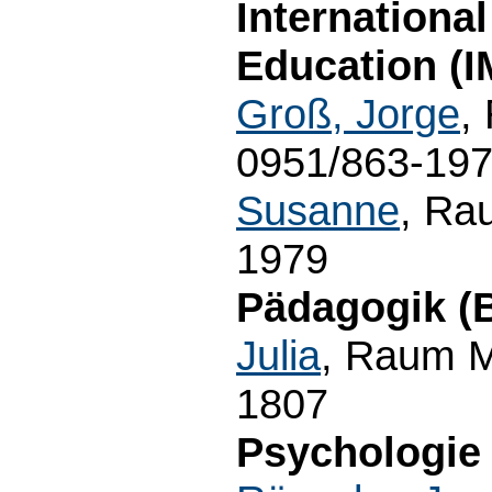
Internationa
Education (I
Groß, Jorge
,
0951/863-1971
Susanne
, Ra
1979
Pädagogik (B
Julia
, Raum M
1807
Psychologie 