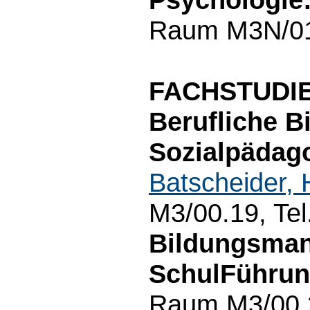
Raum M3N/01.
FACHSTUDI
Berufliche B
Sozialpädago
Batscheider,
M3/00.19, Te
Bildungsma
SchulFührun
Raum M3/00.2