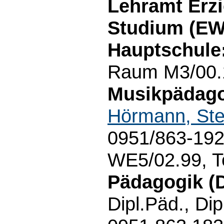
Lehramt Erz
Studium (EWS
Hauptschule
Raum M3/00.1
Musikpädagog
Hörmann, Ste
0951/863-192
WE5/02.99, T
Pädagogik (
Dipl.Päd., Di