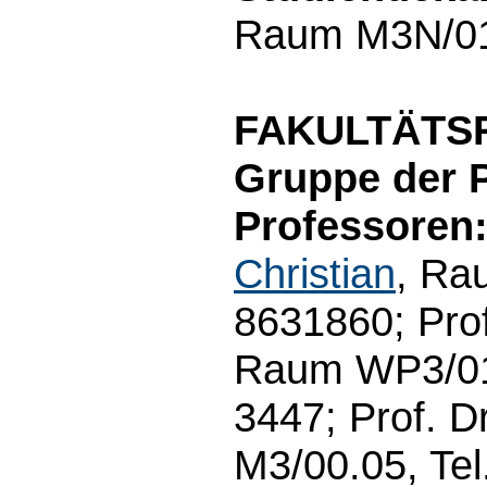
Raum M3N/01.3
FAKULTÄTS
Gruppe der 
Professoren
Christian
, Ra
8631860; Prof
Raum WP3/01.
3447; Prof. D
M3/00.05, Tel