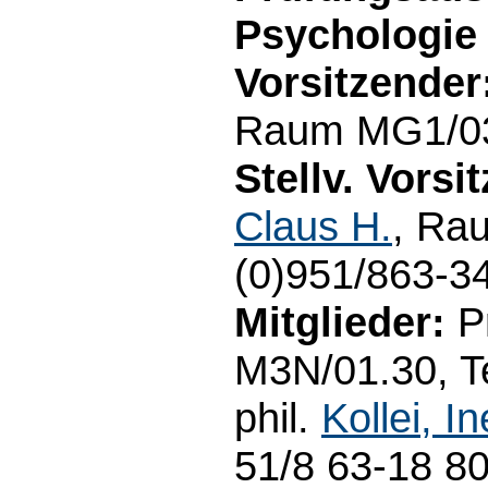
Psychologie
Vorsitzender
Raum MG1/03.
Stellv. Vorsi
Claus H.
, Ra
(0)951/863-3
Mitglieder:
Pr
M3N/01.30, Te
phil.
Kollei, I
51/8 63-18 80