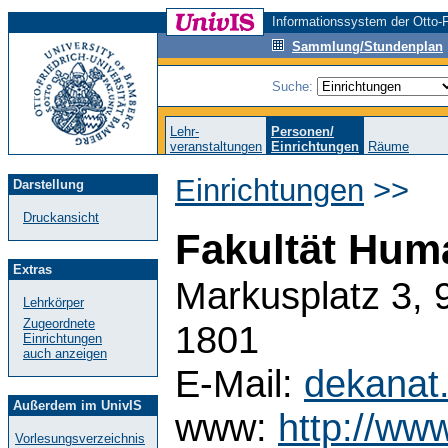
Informationssystem der Otto-F
Sammlung/Stundenplan
Suche:
Lehr-
Personen/
veranstaltungen
Einrichtungen
Räume
Einrichtungen
>>
Darstellung
Druckansicht
Fakultät Hum
Extras
Markusplatz 3, 
Lehrkörper
Zugeordnete
1801
Einrichtungen
auch anzeigen
E-Mail:
dekanat
Außerdem im UnivIS
www:
http://ww
Vorlesungsverzeichnis