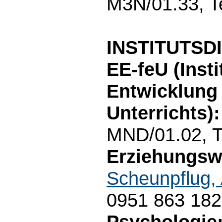
M3N/01.33, T
INSTITUTS
EE-feU (Inst
Entwicklung
Unterrichts):
MND/01.02, T
Erziehungsw
Scheunpflug,
0951 863 18
Psychologie