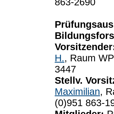
863-2690
Prüfungsaus
Bildungsfor
Vorsitzender
H.
, Raum WP3
3447
Stellv. Vorsi
Maximilian
, 
(0)951 863-1
Mitglieder:
Pr