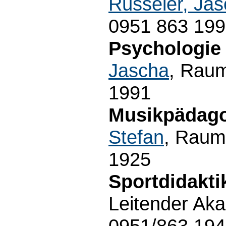
Rüsseler, Ja
0951 863 19
Psychologie 
Jascha
, Raum
1991
Musikpädago
Stefan
, Raum
1925
Sportdidakti
Leitender Aka
0951/863 19