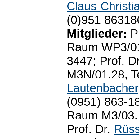
Claus-Christi
(0)951 86318
Mitglieder:
Pr
Raum WP3/01.
3447; Prof. D
M3N/01.28, Te
Lautenbacher
(0951) 863-18
Raum M3/03.19
Prof. Dr.
Rüss