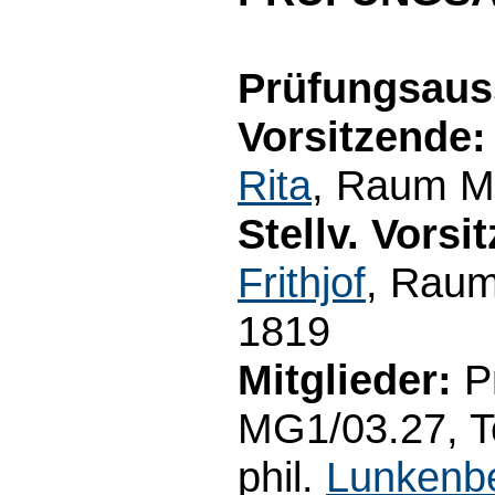
Prüfungsaus
Vorsitzende:
Rita
, Raum M3
Stellv. Vorsi
Frithjof
, Raum
1819
Mitglieder:
Pr
MG1/03.27, Te
phil.
Lunkenbe