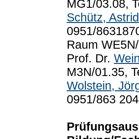
MG1/03.08, Te
Schütz, Astrid
0951/8631870
Raum WE5N/01
Prof. Dr.
Wein
M3N/01.35, Te
Wolstein, Jör
0951/863 20
Prüfungsaus