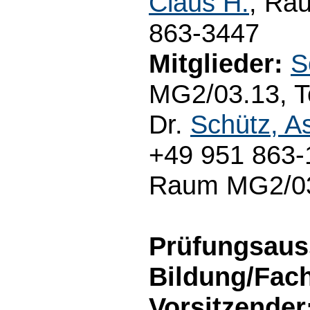
Claus H.
, Ra
863-3447
Mitglieder:
S
MG2/03.13, Te
Dr.
Schütz, As
+49 951 863-1
Raum MG2/03.
Prüfungsaus
Bildung/Fac
Vorsitzender