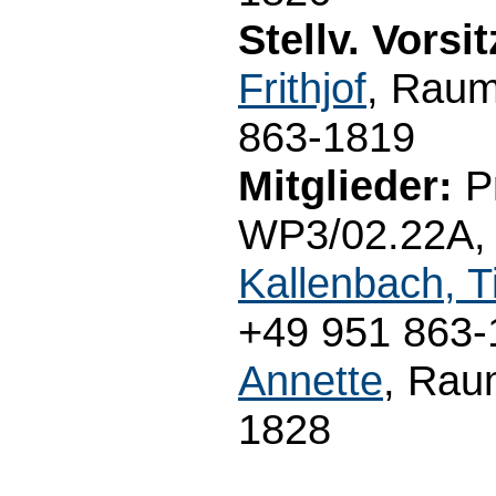
Stellv. Vorsi
Frithjof
, Raum
863-1819
Mitglieder:
Pr
WP3/02.22A, T
Kallenbach, T
+49 951 863-1
Annette
, Rau
1828