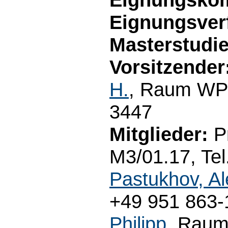
Eignungsver
Masterstudi
Vorsitzender
H.
, Raum WP3
3447
Mitglieder:
Pr
M3/01.17, Tel
Pastukhov, A
+49 951 863-1
Philipp
, Raum