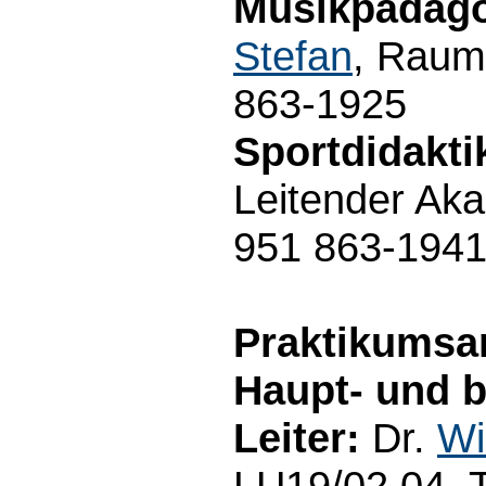
Musikpädago
Stefan
, Raum
863-1925
Sportdidakti
Leitender Aka
951 863-194
Praktikumsam
Haupt- und b
Leiter:
Dr.
Wi
LU19/02.04, 