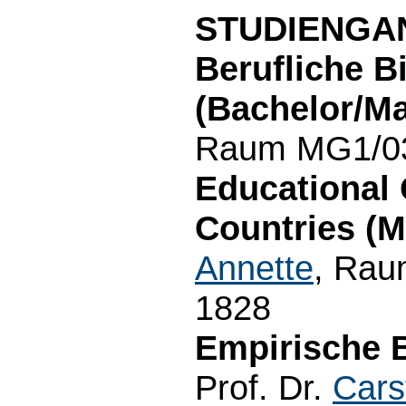
STUDIENGA
Berufliche B
(Bachelor/Ma
Raum MG1/03.
Educational 
Countries (M
Annette
, Rau
1828
Empirische B
Prof. Dr.
Cars