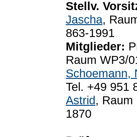
Stellv. Vorsi
Jascha
, Raum
863-1991
Mitglieder:
Pr
Raum WP3/01.
Schoemann, N
Tel. +49 951 
Astrid
, Raum 
1870