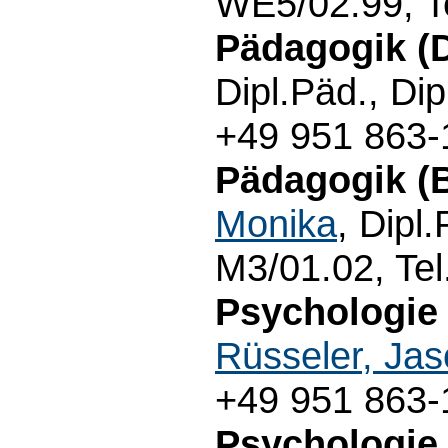
WE5/02.99, T
Pädagogik (
Dipl.Päd., Di
+49 951 863-
Pädagogik (B
Monika
, Dipl
M3/01.02, Te
Psychologie 
Rüsseler, Ja
+49 951 863-
Psychologie 