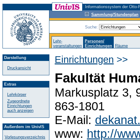
Informationssystem der Otto-F
Sammlung/Stundenplan
Suche:
Lehr-
Personen/
veranstaltungen
Einrichtungen
Räume
Einrichtungen
>>
Darstellung
Druckansicht
Fakultät Hum
Extras
Markusplatz 3, 
Lehrkörper
Zugeordnete
863-1801
Einrichtungen
auch anzeigen
E-Mail:
dekanat
Außerdem im UnivIS
www:
http://ww
Vorlesungsverzeichnis