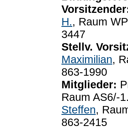
Vorsitzender
H.
, Raum WP3
3447
Stellv. Vorsi
Maximilian
, 
863-1990
Mitglieder:
Pr
Raum AS6/-1.
Steffen
, Raum
863-2415