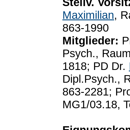
Stellv. Vorsi
Maximilian
, 
863-1990
Mitglieder:
Pr
Psych., Raum
1818; PD Dr.
Dipl.Psych., 
863-2281; Pro
MG1/03.18, T
Eignungsko