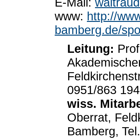
E-Mail:
waltrau
www:
http://www
bamberg.de/spor
Leitung:
Prof
Akademischer
Feldkirchenst
0951/863 19
wiss. Mitarbe
Oberrat, Feld
Bamberg, Tel