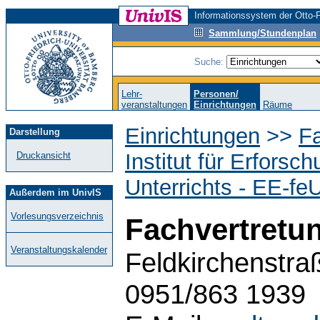
Informationssystem der Otto-F
Sammlung/Stundenplan
Suche:
Lehr-
Personen/
veranstaltungen
Einrichtungen
Räume
Einrichtungen
>>
F
Darstellung
Institut für Erfors
Druckansicht
Unterrichts - EE-fe
Außerdem im UnivIS
Vorlesungsverzeichnis
Fachvertretun
Veranstaltungskalender
Feldkirchenstra
0951/863 1939