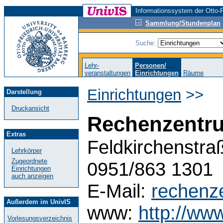
Informationssystem der Otto-F
Sammlung/Stundenplan
Suche:
Lehr-
Personen/
veranstaltungen
Einrichtungen
Räume
Einrichtungen
>>
Darstellung
Druckansicht
Rechenzentr
Extras
Feldkirchenstra
Lehrkörper
Zugeordnete
0951/863 1301
Einrichtungen
auch anzeigen
E-Mail:
rechenz
Außerdem im UnivIS
www:
http://ww
Vorlesungsverzeichnis