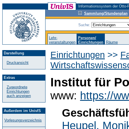
Informationssystem der Otto-F
Sammlung/Stundenplan
Suche:
Lehr-
Personen/
veranstaltungen
Einrichtungen
Räume
Einrichtungen
>>
Fa
Darstellung
Wirtschaftswissens
Druckansicht
Extras
Institut für P
Zugeordnete
Einrichtungen
www:
https://ww
auch anzeigen
Geschäftsfüh
Außerdem im UnivIS
Vorlesungsverzeichnis
Heupel, Moni