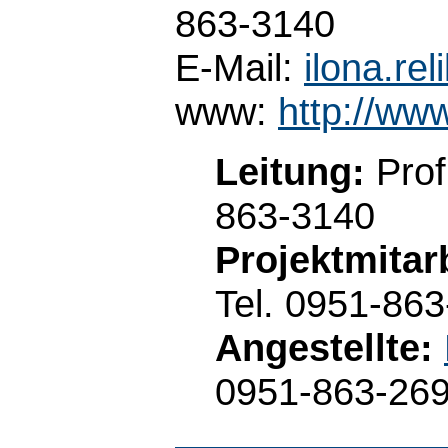
863-3140
E-Mail:
ilona.re
www:
http://ww
Leitung:
Prof
863-3140
Projektmitarb
Tel. 0951-86
Angestellte:
0951-863-26