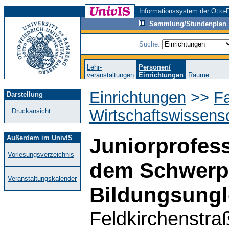
Informationssystem der Otto-F
Sammlung/Stundenplan
Suche:
Lehr-
Personen/
veranstaltungen
Einrichtungen
Räume
Einrichtungen
>>
Fa
Darstellung
Wirtschaftswissens
Druckansicht
Außerdem im UnivIS
Juniorprofess
Vorlesungsverzeichnis
dem Schwerp
Veranstaltungskalender
Bildungsungl
Feldkirchenstra