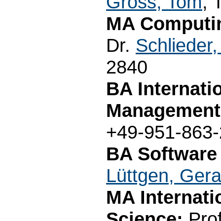
Gross, Tom
, 
MA Computin
Dr.
Schlieder,
2840
BA Internati
Management
+49-951-863
BA Software
Lüttgen, Gera
MA Internati
Science:
Pro