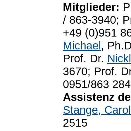
Mitglieder:
Pr
/ 863-3940; P
+49 (0)951 8
Michael
, Ph.D
Prof. Dr.
Nick
3670; Prof. D
0951/863 28
Assistenz d
Stange, Carol
2515