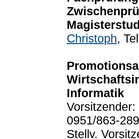
Zwischenprü
Magisterstu
Christoph
, Te
Promotionsau
Wirtschafts
Informatik
Vorsitzender:
0951/863-28
Stellv. Vorsit