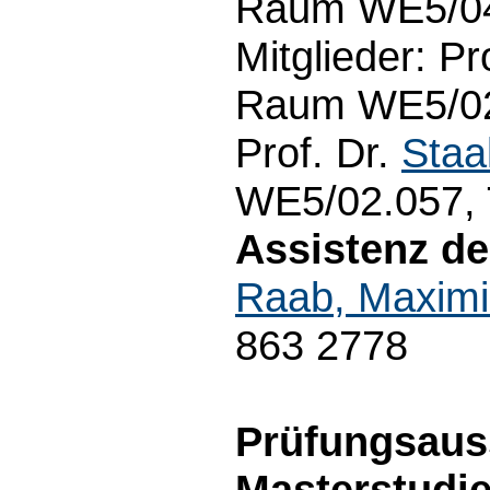
Raum WE5/04.
Mitglieder: Pr
Raum WE5/02.
Prof. Dr.
Staa
WE5/02.057, 
Assistenz d
Raab, Maximi
863 2778
Prüfungsauss
Masterstudi