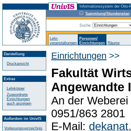
Informationssystem der Otto-F
Sammlung/Stundenplan
Suche:
Lehr-
Personen/
veranstaltungen
Einrichtungen
Räume
Einrichtungen
>>
Darstellung
Druckansicht
Fakultät Wirt
Extras
Angewandte I
Lehrkörper
Zugeordnete
An der Weberei 
Einrichtungen
auch anzeigen
0951/863 2801
Außerdem im UnivIS
E-Mail:
dekanat
Vorlesungsverzeichnis