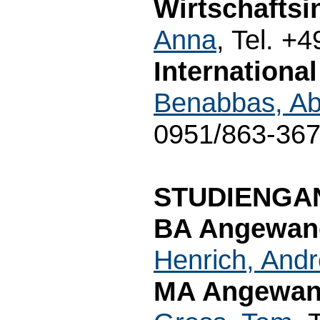
Wirtschaftsi
Anna
, Tel. +
Internationa
Benabbas, A
0951/863-36
STUDIENGA
BA Angewand
Henrich, And
MA Angewand